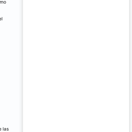
omo
el
e las