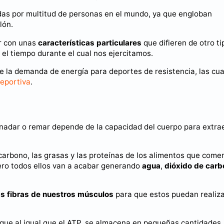
adas por multitud de personas en el mundo, ya que engloban
lón.
r con unas
características particulares
que difieren de otro ti
o el tiempo durante el cual nos ejercitamos.
de la demanda de energía para deportes de resistencia, las cu
deportiva
.
, nadar o remar depende de la capacidad del cuerpo para extra
 carbono, las grasas y las proteínas de los alimentos que come
pero todos ellos van a acabar generando
agua
,
dióxido de car
as fibras de nuestros músculos
para que estos puedan realiza
 que al igual que el ATP, se almacena en pequeñas cantidades