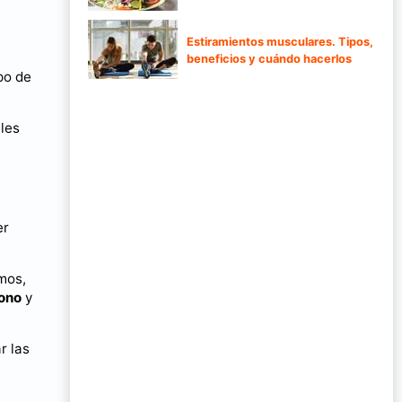
Estiramientos musculares. Tipos,
beneficios y cuándo hacerlos
po de
ales
er
mos,
bono
y
r las