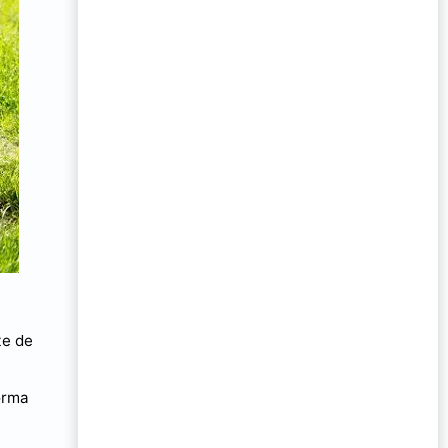
te de
orma