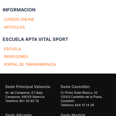
INFORMACION
CURSOS ONLINE
ARTICULOS
ESCUELA APTA VITAL SPORT
ESCUELA
PROFESORES
PORTAL DE TRANSPARENCIA
Sede Principal Valencia
Sede Castellón
Av. de Campanar, 37, Bajo
C/ Pintor Soler Blasco, 32
Campanar, 46009 Valencia
12003 Castellón de la Plana,
Telefono: 601 30 83 74
Castellón
Telefono: 644 15 14 36
Sede Alicante
Sede Madrid