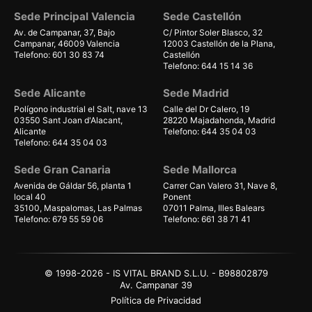
Sede Principal Valencia
Sede Castellón
Av. de Campanar, 37, Bajo
C/ Pintor Soler Blasco, 32
Campanar, 46009 Valencia
12003 Castellón de la Plana,
Telefono: 601 30 83 74
Castellón
Telefono: 644 15 14 36
Sede Alicante
Sede Madrid
Polígono industrial el Salt, nave 13
Calle del Dr Calero, 19
03550 Sant Joan d'Alacant,
28220 Majadahonda, Madrid
Alicante
Telefono: 644 35 04 03
Telefono: 644 35 04 03
Sede Gran Canaria
Sede Mallorca
Avenida de Gáldar 56, planta 1
Carrer Can Valero 31, Nave 8,
local 40
Ponent
35100, Maspalomas, Las Palmas
07011 Palma, Illes Balears
Telefono: 679 55 59 06
Telefono: 661 38 71 41
© 1998-2026 - IS VITAL BRAND S.L.U. - B98802879
Av. Campanar 39
Política de Privacidad