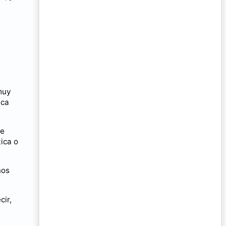
e
muy
ica
se
ica o
nos
cir,