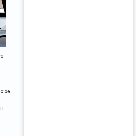
ro
 o de
ol