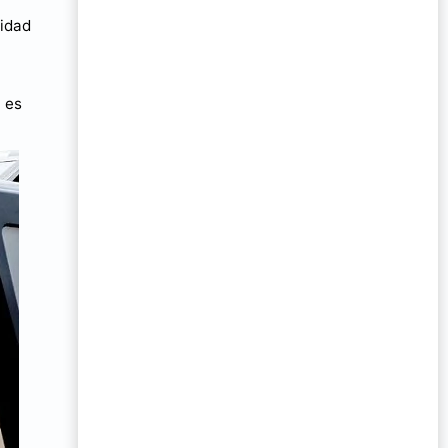
vidad
 es