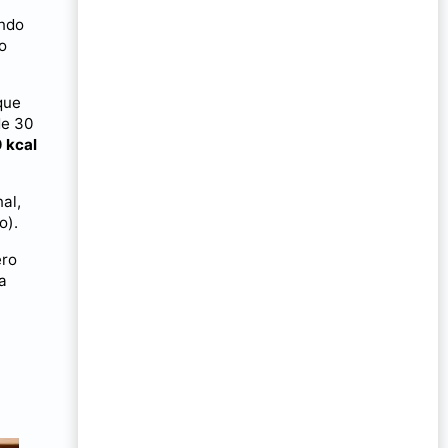
ando
o
que
de 30
 kcal
al,
o).
ero
a