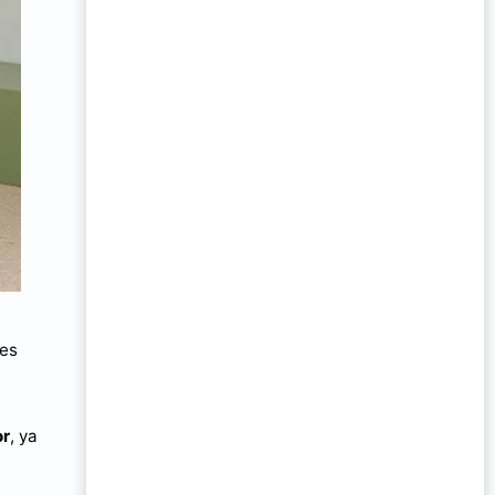
les
or
, ya