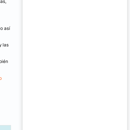
cas,
o así
y las
bién
o