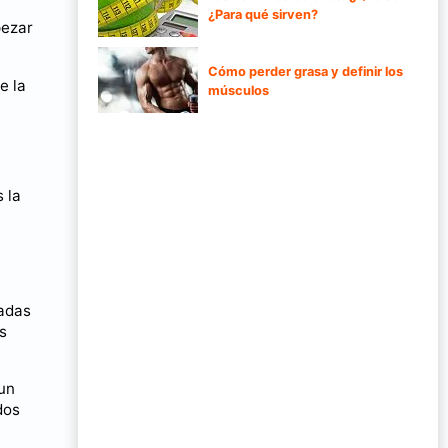
¿Para qué sirven?
pezar
Cómo perder grasa y definir los
e la
músculos
 la
adas
os
 un
dos