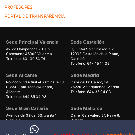
PROFESORES
PORTAL DE TRANSPARENCIA
Sede Principal Valencia
Sede Castellón
Av. de Campanar, 37, Bajo
C/ Pintor Soler Blasco, 32
Campanar, 46009 Valencia
12003 Castellón de la Plana,
Telefono: 601 30 83 74
Castellón
Telefono: 644 15 14 36
Sede Alicante
Sede Madrid
Polígono industrial el Salt, nave 13
Calle del Dr Calero, 19
03550 Sant Joan d'Alacant,
28220 Majadahonda, Madrid
Alicante
Telefono: 644 35 04 03
Telefono: 644 35 04 03
Sede Gran Canaria
Sede Mallorca
Avenida de Gáldar 56, planta 1
Carrer Can Valero 31, Nave 8,
local 40
Ponent
35100, Maspalomas, Las Palmas
07011 Palma, Illes Balears
Telefono: 679 55 59 06
Telefono: 661 38 71 41
Para poder matricularte,
accede a la