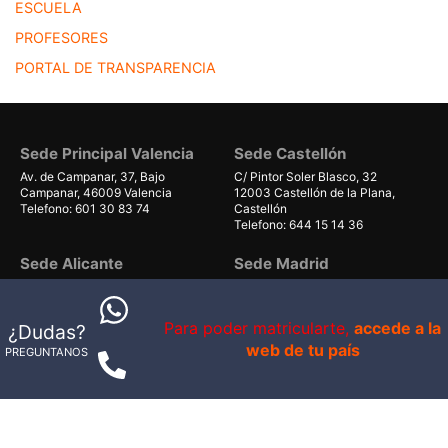
ESCUELA
PROFESORES
PORTAL DE TRANSPARENCIA
Sede Principal Valencia
Sede Castellón
Av. de Campanar, 37, Bajo
C/ Pintor Soler Blasco, 32
Campanar, 46009 Valencia
12003 Castellón de la Plana,
Telefono: 601 30 83 74
Castellón
Telefono: 644 15 14 36
Sede Alicante
Sede Madrid
Polígono industrial el Salt, nave 13
Calle del Dr Calero, 19
03550 Sant Joan d'Alacant,
28220 Majadahonda, Madrid
Alicante
Telefono: 644 35 04 03
Para poder matricularte,
accede a la
¿Dudas?
Telefono: 644 35 04 03
web de tu país
PREGUNTANOS
Sede Gran Canaria
Sede Mallorca
Avenida de Gáldar 56, planta 1
Carrer Can Valero 31, Nave 8,
local 40
Ponent
35100, Maspalomas, Las Palmas
07011 Palma, Illes Balears
Telefono: 679 55 59 06
Telefono: 661 38 71 41