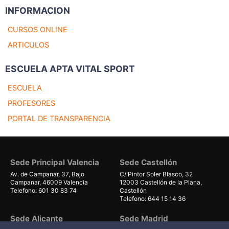
INFORMACION
CURSOS ONLINE
ARTICULOS
ESCUELA APTA VITAL SPORT
ESCUELA
PROFESORES
PORTAL DE TRANSPARENCIA
Sede Principal Valencia
Sede Castellón
Av. de Campanar, 37, Bajo
C/ Pintor Soler Blasco, 32
Campanar, 46009 Valencia
12003 Castellón de la Plana,
Telefono: 601 30 83 74
Castellón
Telefono: 644 15 14 36
Sede Alicante
Sede Madrid