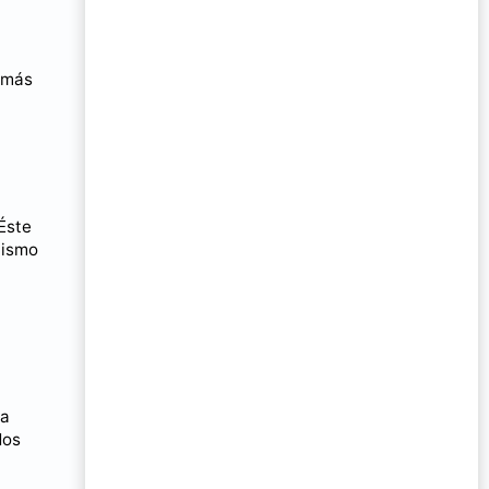
s más
Éste
nismo
la
dos