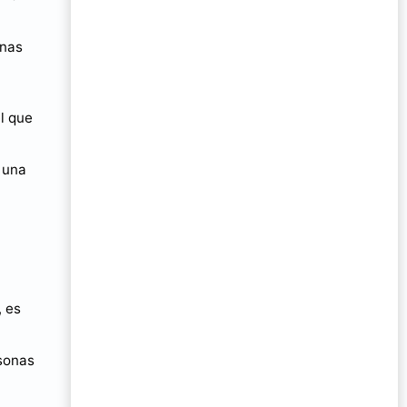
inas
l que
 una
a
, es
rsonas