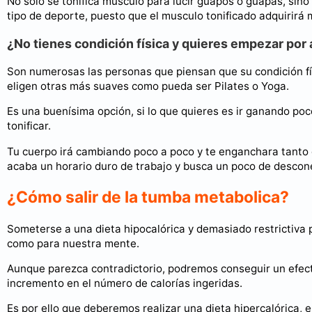
No solo se tonifica musculo para lucir guapos o guapas, sino
tipo de deporte, puesto que el musculo tonificado adquirirá m
¿No tienes condición física y quieres empezar por 
Son numerosas las personas que piensan que su condición físi
eligen otras más suaves como pueda ser Pilates o Yoga.
Es una buenísima opción, si lo que quieres es ir ganando poco
tonificar.
Tu cuerpo irá cambiando poco a poco y te enganchara tanto
acaba un horario duro de trabajo y busca un poco de descone
¿Cómo salir de la tumba metabolica?
Someterse a una dieta hipocalórica y demasiado restrictiva 
como para nuestra mente.
Aunque parezca contradictorio, podremos conseguir un efecto
incremento en el número de calorías ingeridas.
Es por ello que deberemos realizar una dieta hipercalórica