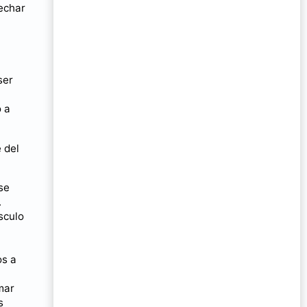
echar
ser
o a
 del
se
.
sculo
os a
mar
s