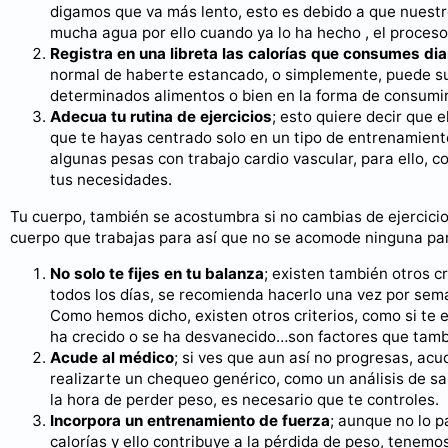
digamos que va más lento, esto es debido a que nuestr
mucha agua por ello cuando ya lo ha hecho , el proceso
Registra en una libreta las calorías que consumes dia
normal de haberte estancado, o simplemente, puede su
determinados alimentos o bien en la forma de consumir
Adecua tu rutina de ejercicios
; esto quiere decir que 
que te hayas centrado solo en un tipo de entrenamiento
algunas pesas con trabajo cardio vascular, para ello, c
tus necesidades.
Tu cuerpo, también se acostumbra si no cambias de ejercicios
cuerpo que trabajas para así que no se acomode ninguna par
No solo te fijes en tu balanza
; existen también otros c
todos los días, se recomienda hacerlo una vez por sema
Como hemos dicho, existen otros criterios, como si te 
ha crecido o se ha desvanecido…son factores que tamb
Acude al médico
; si ves que aun así no progresas, a
realizarte un chequeo genérico, como un análisis de s
la hora de perder peso, es necesario que te controles.
Incorpora un entrenamiento de fuerza
; aunque no lo 
calorías y ello contribuye a la pérdida de peso, tenem