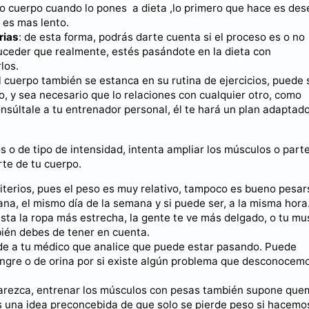
o cuerpo cuando lo pones a dieta ,lo primero que hace es des
 es mas lento.
rias
: de esta forma, podrás darte cuenta si el proceso es o no
ceder que realmente, estés pasándote en la dieta con
los.
el cuerpo también se estanca en su rutina de ejercicios, puede 
, y sea necesario que lo relaciones con cualquier otro, como
onsúltale a tu entrenador personal, él te hará un plan adaptad
 o de tipo de intensidad, intenta ampliar los músculos o parte
te de tu cuerpo.
riterios, pues el peso es muy relativo, tampoco es bueno pesar
na, el mismo día de la semana y si puede ser, a la misma hora
esta la ropa más estrecha, la gente te ve más delgado, o tu mu
ién debes de tener en cuenta.
cude a tu médico que analice que puede estar pasando. Puede
angre o de orina por si existe algún problema que desconocem
parezca, entrenar los músculos con pesas también supone que
os una idea preconcebida de que solo se pierde peso si hacemo