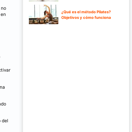
 no
¿Qué es el método Pilates?
 en
Objetivos y cómo funciona
y
tivar
una
ndo
 del