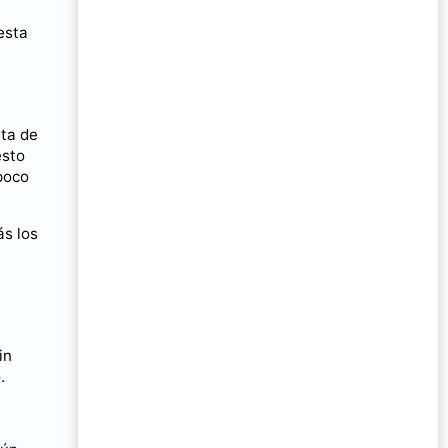
esta
lta de
esto
poco
ás los
in
.