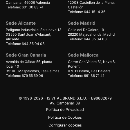
Campanar, 46009 Valencia
12003 Castellón de la Plana,
Telefono: 601 30 83 74
Castellón
Telefono: 644 15 14 36
Sede Alicante
Sede Madrid
Polígono industrial el Salt, nave 13
Calle del Dr Calero, 19
03550 Sant Joan d'Alacant,
28220 Majadahonda, Madrid
Alicante
Telefono: 644 35 04 03
Telefono: 644 35 04 03
Sede Gran Canaria
Sede Mallorca
Avenida de Gáldar 56, planta 1
Carrer Can Valero 31, Nave 8,
local 40
Ponent
35100, Maspalomas, Las Palmas
07011 Palma, Illes Balears
Telefono: 679 55 59 06
Telefono: 661 38 71 41
© 1998-2026 - IS VITAL BRAND S.L.U. - B98802879
Av. Campanar 39
Política de Privacidad
Politica de Cookies
Configurar cookies