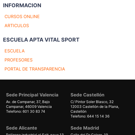
INFORMACION
CURSOS ONLINE
ARTICULOS
ESCUELA APTA VITAL SPORT
ESCUELA
PROFESORES
PORTAL DE TRANSPARENCIA
Sede Principal Valencia
Sede Castellón
Av. de Campanar, 37, Bajo
C/ Pintor Soler Blasco, 32
Campanar, 46009 Valencia
12003 Castellón de la Plana,
Telefono: 601 30 83 74
Castellón
Telefono: 644 15 14 36
Sede Alicante
Sede Madrid
Polígono industrial el Salt, nave 13
Calle del Dr Calero, 19