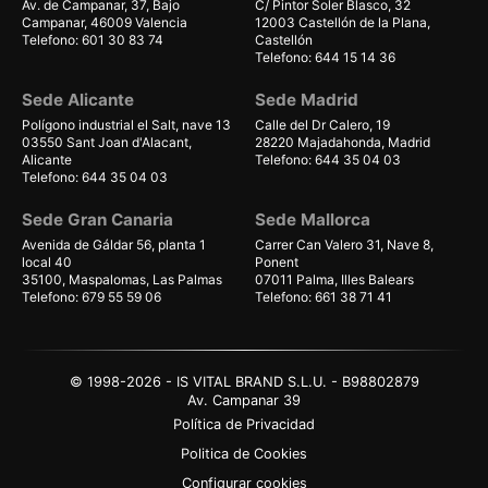
Av. de Campanar, 37, Bajo
C/ Pintor Soler Blasco, 32
Campanar, 46009 Valencia
12003 Castellón de la Plana,
Telefono: 601 30 83 74
Castellón
Telefono: 644 15 14 36
Sede Alicante
Sede Madrid
Polígono industrial el Salt, nave 13
Calle del Dr Calero, 19
03550 Sant Joan d'Alacant,
28220 Majadahonda, Madrid
Alicante
Telefono: 644 35 04 03
Telefono: 644 35 04 03
Sede Gran Canaria
Sede Mallorca
Avenida de Gáldar 56, planta 1
Carrer Can Valero 31, Nave 8,
local 40
Ponent
35100, Maspalomas, Las Palmas
07011 Palma, Illes Balears
Telefono: 679 55 59 06
Telefono: 661 38 71 41
© 1998-2026 - IS VITAL BRAND S.L.U. - B98802879
Av. Campanar 39
Política de Privacidad
Politica de Cookies
Configurar cookies