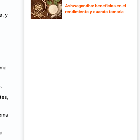
Ashwagandha: beneficios en el
rendimiento y cuando tomarla
s, y
rma
.
tes,
tema
la