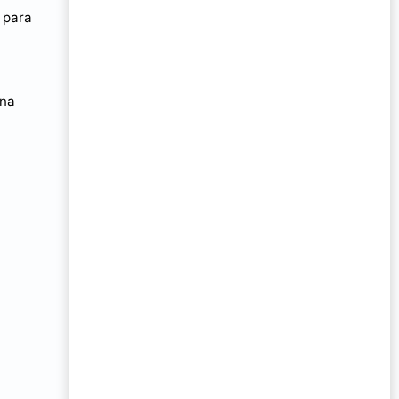
 para
una