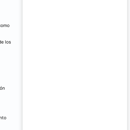
 como
de los
ión
nto