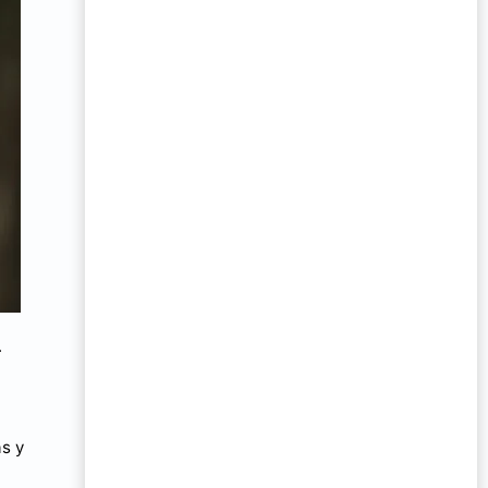
.
as y