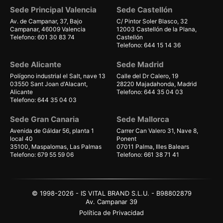
Sede Principal Valencia
Sede Castellón
Av. de Campanar, 37, Bajo
C/ Pintor Soler Blasco, 32
Campanar, 46009 Valencia
12003 Castellón de la Plana,
Telefono: 601 30 83 74
Castellón
Telefono: 644 15 14 36
Sede Alicante
Sede Madrid
Polígono industrial el Salt, nave 13
Calle del Dr Calero, 19
03550 Sant Joan d'Alacant,
28220 Majadahonda, Madrid
Alicante
Telefono: 644 35 04 03
Telefono: 644 35 04 03
Sede Gran Canaria
Sede Mallorca
Avenida de Gáldar 56, planta 1
Carrer Can Valero 31, Nave 8,
local 40
Ponent
35100, Maspalomas, Las Palmas
07011 Palma, Illes Balears
Telefono: 679 55 59 06
Telefono: 661 38 71 41
© 1998-2026 - IS VITAL BRAND S.L.U. - B98802879
Av. Campanar 39
Política de Privacidad