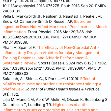
Exp Physiol. 2014 Jan;99(1):164-71. doi:
10.1113/expphysiol.2013.075275. Epub 2013 Sep 20. PMID:
24058189.
Vella L, Markworth JF, Paulsen G, Raastad T, Peake JM,
Snow RJ, Cameron-Smith D, Russell AP.
Ibuprofen
Ingestion Does Not Affect Markers of Post-exercise Muscle
Inflammation.
Front Physiol. 2016 Mar 29;7:86. doi:
10.3389/fphys.2016.00086. PMID: 27064890; PMCID:
PMC4809889.
Pham H, Spaniol F.
The Efficacy of Non-Steroidal Anti-
Inflammatory Drugs in Athletes for Injury Management,
Training Response, and Athletic Performance: A
Systematic Review.
Sports (Basel). 2024 Nov 6;12(11):302.
doi: 10.3390/sports12110302. PMID: 39590904; PMCID:
PMC11598303.
Salamah, A., Shin, J. C., & Park, J.-Y. (2019).
Effect of
NSAIDs on muscle adaptations to resistance training: A
brief review
.
Journal of Public Health Issues & Practice
,
3(1), 132.
Lilja M, Mandić M, Apró W, Melin M, Olsson K, Rosenborg S,
Gustafsson T, Lundberg TR.
High doses of anti-
inflammatory drugs compromise muscle strength and