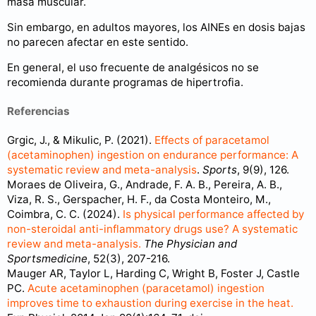
masa muscular.
Sin embargo, en adultos mayores, los AINEs en dosis bajas
no parecen afectar en este sentido.
En general, el uso frecuente de analgésicos no se
recomienda durante programas de hipertrofia.
Referencias
Grgic, J., & Mikulic, P. (2021).
Effects of paracetamol
(acetaminophen) ingestion on endurance performance: A
systematic review and meta-analysis
.
Sports
, 9(9), 126.
Moraes de Oliveira, G., Andrade, F. A. B., Pereira, A. B.,
Viza, R. S., Gerspacher, H. F., da Costa Monteiro, M.,
Coimbra, C. C. (2024).
Is physical performance affected by
non-steroidal anti-inflammatory drugs use? A systematic
review and meta-analysis.
The Physician and
Sportsmedicine
, 52(3), 207-216.
Mauger AR, Taylor L, Harding C, Wright B, Foster J, Castle
PC.
Acute acetaminophen (paracetamol) ingestion
improves time to exhaustion during exercise in the heat.