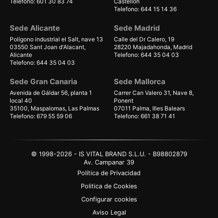
Telefono: 601 30 83 74
Castellón
Telefono: 644 15 14 36
Sede Alicante
Sede Madrid
Polígono industrial el Salt, nave 13
Calle del Dr Calero, 19
03550 Sant Joan d'Alacant,
28220 Majadahonda, Madrid
Alicante
Telefono: 644 35 04 03
Telefono: 644 35 04 03
Sede Gran Canaria
Sede Mallorca
Avenida de Gáldar 56, planta 1
Carrer Can Valero 31, Nave 8,
local 40
Ponent
35100, Maspalomas, Las Palmas
07011 Palma, Illes Balears
Telefono: 679 55 59 06
Telefono: 661 38 71 41
© 1998-2026 - IS VITAL BRAND S.L.U. - B98802879
Av. Campanar 39
Política de Privacidad
Politica de Cookies
Configurar cookies
Aviso Legal